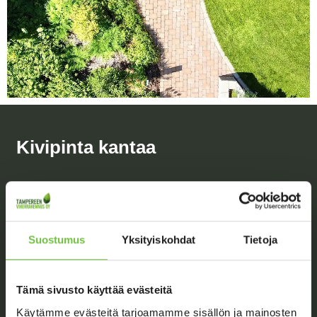
Kivipinta kantaa
Pihakiveys on oikea valinta siellä, missä kiinteistöllä tarvitaan
tasaista, kantavaa ja kulutuksenkestävää pintaa tai kontrastia
pihan pehmeämpiin pintoihin tai rakennuksen julkisivuun. Eri
kokoisia ja näköisiä betonikiviä ja -laattoja käytetään muun
Suostumus
Yksityiskohdat
Tietoja
muassa oleskelupaikkojen, kulkuväylien, tontin sisäänkäyntien
tai autojen pysäköintialueiden päällysteinä.
Tämä sivusto käyttää evästeitä
Rakennamme kiveysalueet urakkana tai tuntityöhinnoin. Työn
Käytämme evästeitä tarjoamamme sisällön ja mainosten