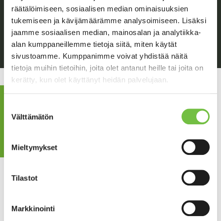
osuus kustannuksista on yksityisasiakkaalle pihan korjaustöissä
räätälöimiseen, sosiaalisen median ominaisuuksien
kotitalousvähennyskelpoinen. Erittelemme kustannuksissa aina
tukemiseen ja kävijämäärämme analysoimiseen. Lisäksi
materiaalit ja työt, mikä helpottaa vähennyksen tekemistä.
jaamme sosiaalisen median, mainosalan ja analytiikka-
alan kumppaneillemme tietoja siitä, miten käytät
sivustoamme. Kumppanimme voivat yhdistää näitä
tietoja muihin tietoihin, joita olet antanut heille tai joita on
kerätty, kun olet käyttänyt heidän palvelujaan.
Tarjouspyyntö
Suostumuksen
Välttämätön
valinta
Mieltymykset
Tilastot
Meiltä kaikki pihan
Markkinointi