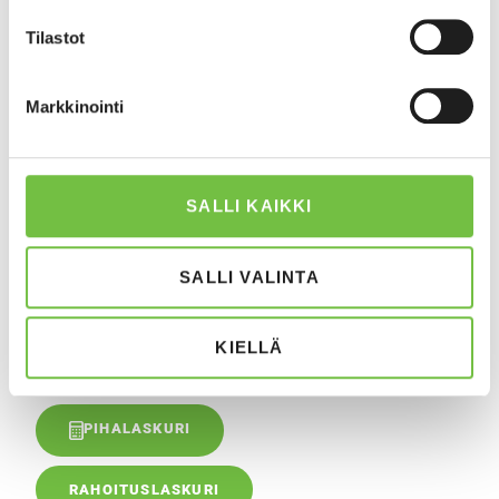
rikkoutuneet kohdat ja myös parantaa leikkipaikan ja sitä
ympäröivän alueen toiminnallisuutta.
Tilastot
Leikkipaikkatarkastusten lisäksi myös rakennamme
Markkinointi
leikkipaikkoja. Teemme kattavasti myös muita viheralueiden
rakentamis- ja kunnossapitotöitä. Löydät myös muut
palvelumme tältä sivustolta.
SALLI KAIKKI
Ota yhteyttä, niin sovitaan leikkipaikan tarkastuskäynti.
SALLI VALINTA
OTA YHTEYTTÄ
KIELLÄ
SOITA 050 535 0055
PIHALASKURI
RAHOITUSLASKURI