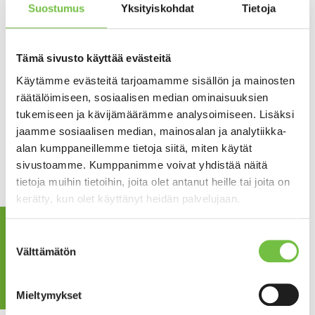
Suostumus
Yksityiskohdat
Tietoja
Tämä sivusto käyttää evästeitä
Käytämme evästeitä tarjoamamme sisällön ja mainosten
räätälöimiseen, sosiaalisen median ominaisuuksien
Leikkipaikan turvallisuus on lain mukaan kiinteistön omistajan
tukemiseen ja kävijämäärämme analysoimiseen. Lisäksi
vastuulla. Leikkipaikkastandardit (EN 1176) ovat väline
jaamme sosiaalisen median, mainosalan ja analytiikka-
leikkipaikan turvallisuuden arviointiin. Teemme
alan kumppaneillemme tietoja siitä, miten käytät
leikkipaikkastandardinmukaisia leikkipaikkojen käyttöönotto-
sivustoamme. Kumppanimme voivat yhdistää näitä
ja vuositarkastuksia taloyhtiöille ja rakennusliikkeille.
tietoja muihin tietoihin, joita olet antanut heille tai joita on
kerätty, kun olet käyttänyt heidän palvelujaan.
Tarkastusraporttimme sisältävät kuvat tarkistuskohteesta ja
tarkistetuista välineistä sekä huomiot niiden kunnosta ja
Tarjouspyyntö
Suostumuksen
suositukset kunnossapito- ja korjaavia toimia varten.
Välttämätön
valinta
Säännöllinen tarkastusraportti on hyvä apuväline
leikkipaikojen ylläpitämiseen sekä leikkivälineiden
Mieltymykset
kunnossapitoon. Sen avulla on helpompi huomata ja korjata