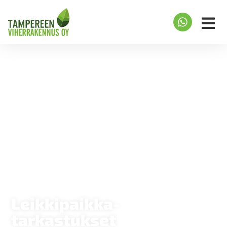
Leikkipaikka­
tarkastukset